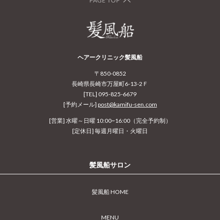
ヘアークリニック髪風船
〒850-0852
長崎県長崎市万屋町6-13-2Ｆ
[TEL] 095-825-6679
[予約メール]
post@kamifu-sen.com
[営業] 水曜～日曜 10:00~16:00（完全予約制）
[定休日] 毎週月曜日・火曜日
髪風船サロン
髪風船 HOME
MENU