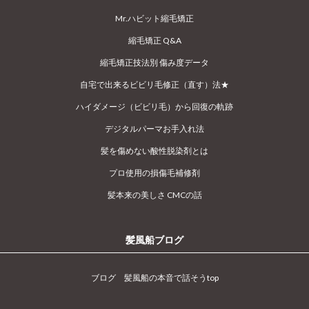
Mr.ハビット縮毛矯正
縮毛矯正 Q&A
縮毛矯正技法別 傷み度データ
自宅で出来るビビリ毛修正（直す）法★
ハイダメージ（ビビリ毛）から回復の軌跡
デジタルパーマお手入れ法
髪を傷めない酸性脱染剤とは
プロ使用の損傷毛補修剤
髪本来の美しさ CMCの話
髪風船ブログ
ブログ 髪風船の本音で話そうtop