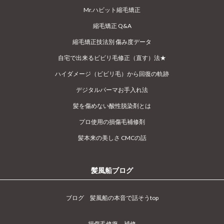
Mr.ハビット縮毛矯正
縮毛矯正 Q&A
縮毛矯正技法別 傷み度データ
自宅で出来るビビリ毛修正（直す）法★
ハイダメージ（ビビリ毛）から回復の軌跡
デジタルパーマお手入れ法
髪を傷めない酸性脱染剤とは
プロ使用の損傷毛補修剤
髪本来の美しさ CMCの話
髪風船ブログ
ブログ 髪風船の本音で話そうtop
損傷毛修復、補修