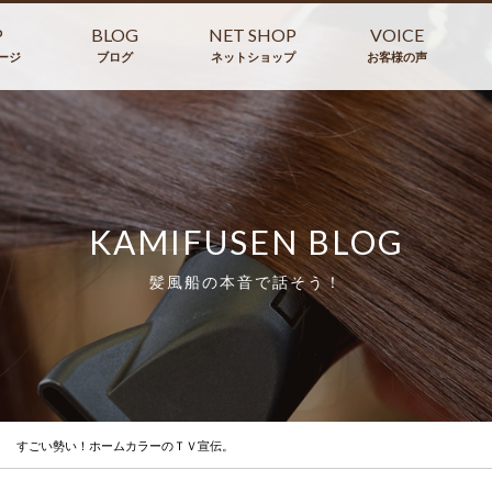
P
BLOG
NET SHOP
VOICE
ージ
ブログ
ネットショップ
お客様の声
KAMIFUSEN BLOG
髪風船の本音で話そう！
すごい勢い！ホームカラーのＴＶ宣伝。