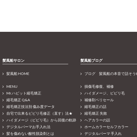
髪風船サロン
髪風船ブログ
髪風船 HOME
ブログ 髪風船の本音で話そうt
MENU
損傷毛修復、補修
Mr.ハビット縮毛矯正
ハイダメージ、ビビリ毛
縮毛矯正 Q&A
補修剤ペリセール
縮毛矯正技法別 傷み度データ
縮毛矯正の話
自宅で出来るビビリ毛修正（直す）法★
縮毛矯正 失敗
ハイダメージ（ビビリ毛）から回復の軌跡
ヘアカラーの話
デジタルパーマお手入れ法
ホームカラーセルフカラー
髪を傷めない酸性脱染剤とは
デジタルパーマ 手入れ