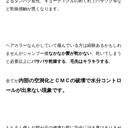
よるタンパク変性、キューティクルのめくれでバサツク等な
ど乾燥感触が悪くなります。
ヘアカラーなんかしていて傷んでいる方は経験あるかもしれ
ませんがシャンプー後
なかなか髪が乾かない
、乾いてしまう
と必要以上に
バサバサ乾燥する
、
毛先はキラキラする
。
内部の空洞化とＣＭＣの破壊で水分コントロ
全てが
ールが出来ない現象です。
もちろん傷んだ髪が元の健康な髪に完全に治る事はありませ