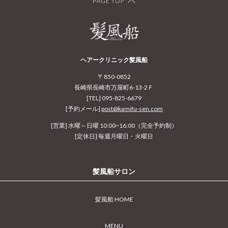
ヘアークリニック髪風船
〒850-0852
長崎県長崎市万屋町6-13-2Ｆ
[TEL] 095-825-6679
[予約メール]
post@kamifu-sen.com
[営業] 水曜～日曜 10:00~16:00（完全予約制）
[定休日] 毎週月曜日・火曜日
髪風船サロン
髪風船 HOME
MENU