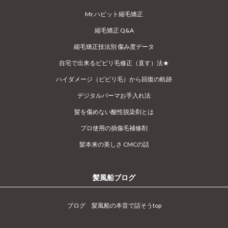
Mr.ハビット縮毛矯正
縮毛矯正 Q&A
縮毛矯正技法別 傷み度データ
自宅で出来るビビリ毛修正（直す）法★
ハイダメージ（ビビリ毛）から回復の軌跡
デジタルパーマお手入れ法
髪を傷めない酸性脱染剤とは
プロ使用の損傷毛補修剤
髪本来の美しさ CMCの話
髪風船ブログ
ブログ 髪風船の本音で話そうtop