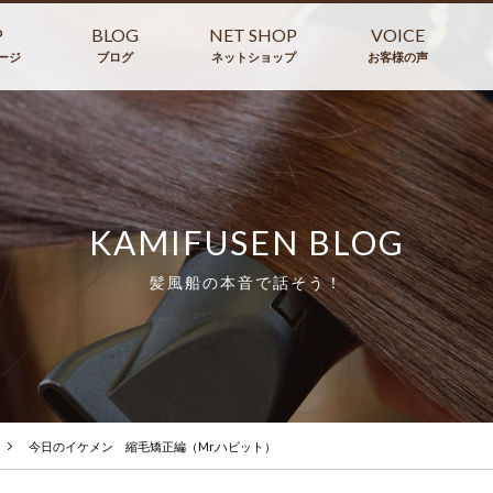
P
BLOG
NET SHOP
VOICE
ージ
ブログ
ネットショップ
お客様の声
KAMIFUSEN BLOG
髪風船の本音で話そう！
今日のイケメン 縮毛矯正編（Mr,ハビット）