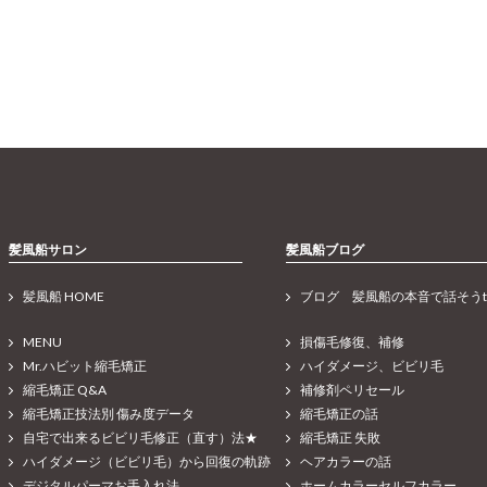
髪風船サロン
髪風船ブログ
髪風船 HOME
ブログ 髪風船の本音で話そうt
MENU
損傷毛修復、補修
Mr.ハビット縮毛矯正
ハイダメージ、ビビリ毛
縮毛矯正 Q&A
補修剤ペリセール
縮毛矯正技法別 傷み度データ
縮毛矯正の話
自宅で出来るビビリ毛修正（直す）法★
縮毛矯正 失敗
ハイダメージ（ビビリ毛）から回復の軌跡
ヘアカラーの話
デジタルパーマお手入れ法
ホームカラーセルフカラー