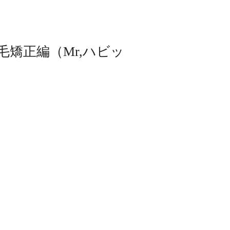
矯正編（Mr,ハビッ