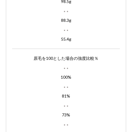
98.5g
88.3g
55.4g
原毛を100とした場合の強度比較％
100%
81%
73%