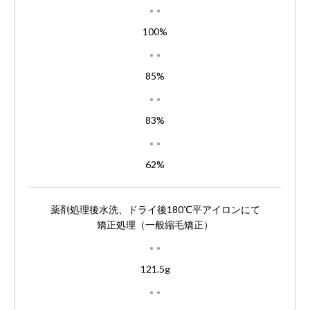
100%
85%
83%
62%
薬剤処理後水洗、ドライ後180℃平アイロンにて
矯正処理（一般縮毛矯正）
121.5g