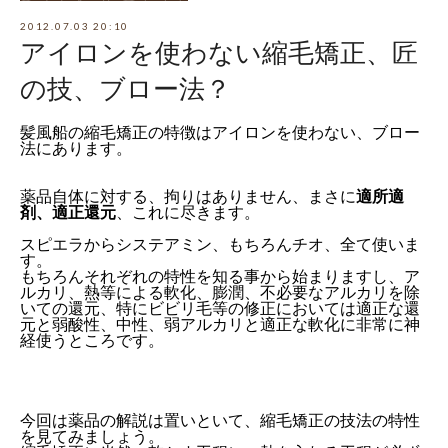
2012.07.03 20:10
アイロンを使わない縮毛矯正、匠
の技、ブロー法？
髪風船の縮毛矯正の特徴はアイロンを使わない、ブロー
法にあります。
薬品自体に対する、拘りはありません、まさに
適所適
剤、適正還元
、これに尽きます。
スピエラからシステアミン、もちろんチオ、全て使いま
す。
もちろんそれぞれの特性を知る事から始まりますし、ア
ルカリ、熱等による軟化、膨潤、不必要なアルカリを除
いての還元、特にビビリ毛等の修正においては適正な還
元と弱酸性、中性、弱アルカリと適正な軟化に非常に神
経使うところです。
今回は薬品の解説は置いといて、縮毛矯正の技法の特性
を見てみましょう。