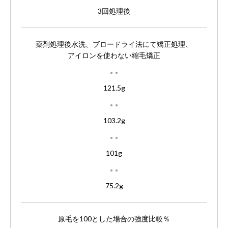
3回処理後
薬剤処理後水洗、ブロードライ法にて矯正処理、
アイロンを使わない縮毛矯正
121.5g
103.2g
101g
75.2g
原毛を100とした場合の強度比較％