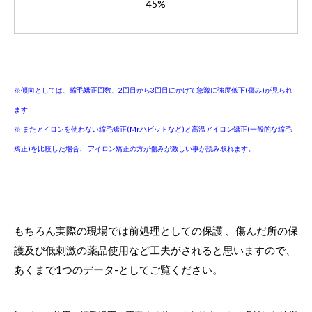
45%
※傾向としては、縮毛矯正回数、2回目から3回目にかけて急激に強度低下(傷み)が見られ
ます
※ またアイロンを使わない縮毛矯正(Mr.ハビットなど)と高温アイロン矯正(一般的な縮毛
矯正)を比較した場合、 アイロン矯正の方が傷みが激しい事が読み取れます。
もちろん実際の現場では前処理としての保護 、傷んだ所の保
護及び低刺激の薬品使用など工夫がされると思いますので、
あくまで1つのデータ-としてご覧ください。