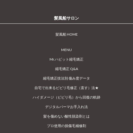
髪風船サロン
髪風船 HOME
MENU
Mr.ハビット縮毛矯正
縮毛矯正 Q&A
縮毛矯正技法別 傷み度データ
自宅で出来るビビリ毛修正（直す）法★
ハイダメージ（ビビリ毛）から回復の軌跡
デジタルパーマお手入れ法
髪を傷めない酸性脱染剤とは
プロ使用の損傷毛補修剤