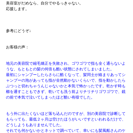
美容室がだめなら、自分でやるっきゃない。
応援します。
参考にどうぞ↓
お客様の声：
地元の美容院で縮毛矯正を失敗され、ゴワゴワで指も全く通らないよ
うな、もともとの髪の何倍も酷い状態にされてしまいました。
最初にシャンプーしたらさらに酷くなって、髪同士が絡まりあってシ
ャンプーの泡があっても指が全然動かないくらいで、指を動かしたら
ぶつっと切れちゃうんじゃないかと本気で怖かったです。乾かす時も
櫛を通すこともできず、乾いても洗う前よりチリチリゴワゴワで、鏡
の前で本気で泣いてしまったほど酷い有様でした。
もう外に出たくないほど落ち込んだのですが、別の美容院で診断して
もらっても、最低２ヶ月は空けたほうがいいですといわれるだけで、
どうしようもありませんでした。
それでも何かないかとネットで調べていて、幸いにも髪風船さんのケ