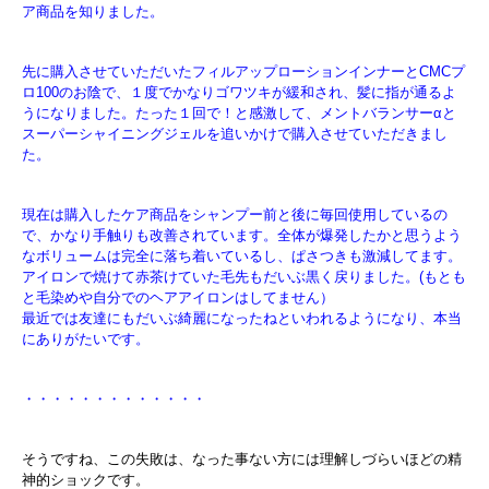
ア商品を知りました。
先に購入させていただいたフィルアップローションインナーとCMCプ
ロ100のお陰で、１度でかなりゴワツキが緩和され、髪に指が通るよ
うになりました。たった１回で！と感激して、メントバランサーαと
スーパーシャイニングジェルを追いかけで購入させていただきまし
た。
現在は購入したケア商品をシャンプー前と後に毎回使用しているの
で、かなり手触りも改善されています。全体が爆発したかと思うよう
なボリュームは完全に落ち着いているし、ぱさつきも激減してます。
アイロンで焼けて赤茶けていた毛先もだいぶ黒く戻りました。(もとも
と毛染めや自分でのヘアアイロンはしてません）
最近では友達にもだいぶ綺麗になったねといわれるようになり、本当
にありがたいです。
・・・・・・・・・・・・・
そうですね、この失敗は、なった事ない方には理解しづらいほどの精
神的ショックです。