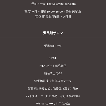
[予約メール]
post@kamifu-sen.com
[営業] 水曜～日曜 10:00~16:00（完全予約制）
[定休日] 毎週月曜日・火曜日
髪風船サロン
髪風船 HOME
MENU
Mr.ハビット縮毛矯正
縮毛矯正 Q&A
縮毛矯正技法別 傷み度データ
自宅で出来るビビリ毛修正（直す）法★
ハイダメージ（ビビリ毛）から回復の軌跡
デジタルパーマお手入れ法