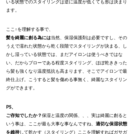
いる状態でのスタイリングは逆に温度が低くても形は決まり
ます。
ここ↑を理解する事で、
髪を綺麗に創る為には
当然、保湿保護剤は必要ですし、その
うえで濡れた状態から乾く段階でスタイリングが決まる、し
かし湿っている状態では、まだアイロンは使うべきではな
い、だからブローである程度スタイリング、ほぼ乾ききった
ら髪も強くなり温度抵抗も高まります、そこでアイロンで最
終仕上げ。こうすると髪を傷める事無く、綺麗なスタイリン
グができます。
PS、
ご存知でしたか？
保湿と温度の関係、、、実は綺麗に創ると
いう事は、ここが最も大事な事なんですね、
適切な保湿状態
を維持
して乾かす（スタイリング）ここを理解すればガサガ