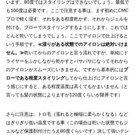
います。80度ではスタイリングはできないでしょう。最低で
も100度は必要です。ここで注意する事は、まず初めにCMC
プロで軽く湿す、それをある程度乾かす、それからジェルを
付ける。ブローでスタイリングするようにします。これでほ
とんど乾いてしまうでしょう。ここでアイロンで仕上げると
いう手順です。
≪湿りがある状態でのアイロンは絶対いけま
せん。≫
乾いてからのアイロンと言う流れですが、単純にド
ライヤーをふかしながら乾かすとバサバサになってそれから
のアイロンがスムーズにいきません。ですから基本的には
ブ
ローである程度スタイリング
してから仕上げにアイロンと言
う感じにすると、ある程度温度は高くてもかまいません（と
言っても髪の状態によりますが120度くらいが限界です）
さらに注意は、トロ毛（濡れると極端に柔らかくなる）など
はぎりぎり低い温度でする事（この場合は乾いた状態でもジ
ェルなど保護剤付けたうえ80度くらいです）決して強いテン