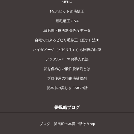
MENU
Mr.ハビット縮毛矯正
縮毛矯正 Q&A
縮毛矯正技法別 傷み度データ
自宅で出来るビビリ毛修正（直す）法★
ハイダメージ（ビビリ毛）から回復の軌跡
デジタルパーマお手入れ法
髪を傷めない酸性脱染剤とは
プロ使用の損傷毛補修剤
髪本来の美しさ CMCの話
髪風船ブログ
ブログ 髪風船の本音で話そうtop