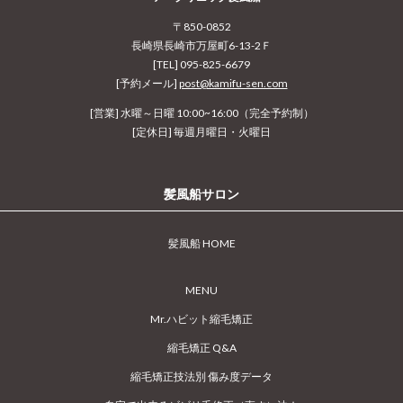
〒850-0852
長崎県長崎市万屋町6-13-2Ｆ
[TEL] 095-825-6679
[予約メール]
post@kamifu-sen.com
[営業] 水曜～日曜 10:00~16:00（完全予約制）
[定休日] 毎週月曜日・火曜日
髪風船サロン
髪風船 HOME
MENU
Mr.ハビット縮毛矯正
縮毛矯正 Q&A
縮毛矯正技法別 傷み度データ