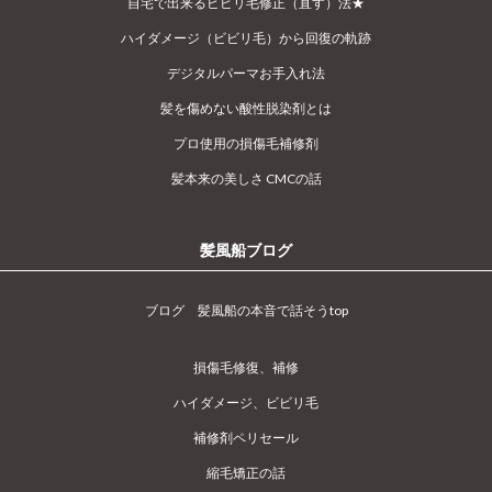
自宅で出来るビビリ毛修正（直す）法★
ハイダメージ（ビビリ毛）から回復の軌跡
デジタルパーマお手入れ法
髪を傷めない酸性脱染剤とは
プロ使用の損傷毛補修剤
髪本来の美しさ CMCの話
髪風船ブログ
ブログ 髪風船の本音で話そうtop
損傷毛修復、補修
ハイダメージ、ビビリ毛
補修剤ペリセール
縮毛矯正の話