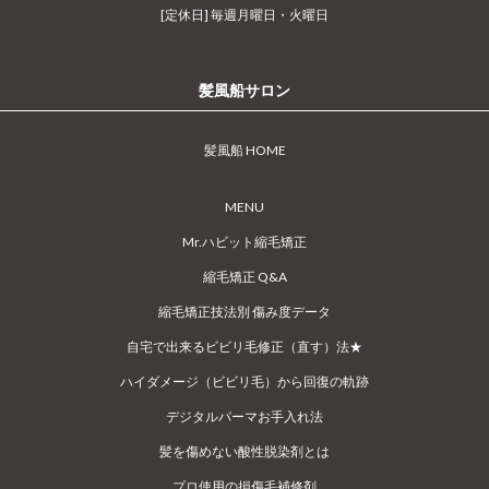
[定休日] 毎週月曜日・火曜日
髪風船サロン
髪風船 HOME
MENU
Mr.ハビット縮毛矯正
縮毛矯正 Q&A
縮毛矯正技法別 傷み度データ
自宅で出来るビビリ毛修正（直す）法★
ハイダメージ（ビビリ毛）から回復の軌跡
デジタルパーマお手入れ法
髪を傷めない酸性脱染剤とは
プロ使用の損傷毛補修剤