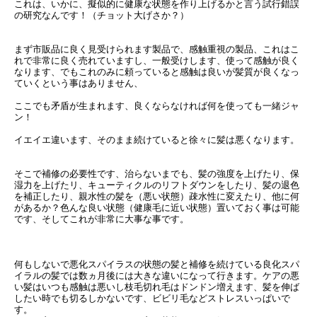
これは、いかに、擬似的に健康な状態を作り上げるかと言う試行錯誤
の研究なんです！（チョット大げさか？）
まず市販品に良く見受けられます製品で、感触重視の製品、これはこ
れで非常に良く売れていますし、
一般受けします、使って感触が良く
なります、でもこれのみに頼っていると感触は良いが髪質が良くなっ
ていくという事はありません、
ここでも矛盾が生まれます、良くならなければ何を使っても一緒ジャ
ン！
イエイエ違います、そのまま続けていると徐々に髪は悪くなります。
そこで補修の必要性です、治らないまでも、髪の強度を上げたり、保
湿力を上げたリ、キューティクルのリフトダウンをしたり、髪の退色
を補正したり、親水性の髪を（悪い状態）疎水性に変えたり、他に何
があるか？
色んな良い状態（健康毛に近い状態）置いておく事は可能
です、そしてこれが非常に大事な事です。
何もしないで悪化スパイラスの状態の髪と補修を続けている良化スパ
イラルの髪では数ヵ月後には大きな違いになって行きます。
ケアの悪
い髪はいつも感触は悪いし枝毛切れ毛はドンドン増えます、髪を伸ば
したい時でも切るしかないです、ビビリ毛などストレスいっぱいで
す。