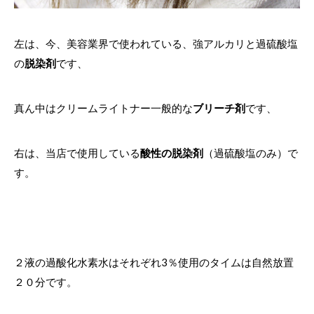
左は、今、美容業界で使われている、強アルカリと過硫酸塩
の
脱染剤
です、
真ん中はクリームライトナー一般的な
ブリーチ剤
です、
右は、当店で使用している
酸性の脱染剤
（過硫酸塩のみ）で
す。
２液の過酸化水素水はそれぞれ3％使用のタイムは自然放置
２０分です。