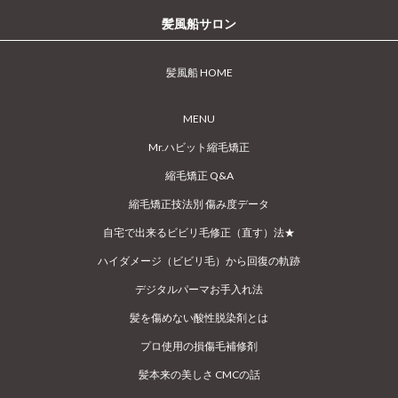
髪風船サロン
髪風船 HOME
MENU
Mr.ハビット縮毛矯正
縮毛矯正 Q&A
縮毛矯正技法別 傷み度データ
自宅で出来るビビリ毛修正（直す）法★
ハイダメージ（ビビリ毛）から回復の軌跡
デジタルパーマお手入れ法
髪を傷めない酸性脱染剤とは
プロ使用の損傷毛補修剤
髪本来の美しさ CMCの話