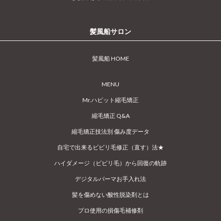
髪風船サロン
髪風船 HOME
MENU
Mr.ハビット縮毛矯正
縮毛矯正 Q&A
縮毛矯正技法別 傷み度データ
自宅で出来るビビリ毛修正（直す）法★
ハイダメージ（ビビリ毛）から回復の軌跡
デジタルパーマお手入れ法
髪を傷めない酸性脱染剤とは
プロ使用の損傷毛補修剤