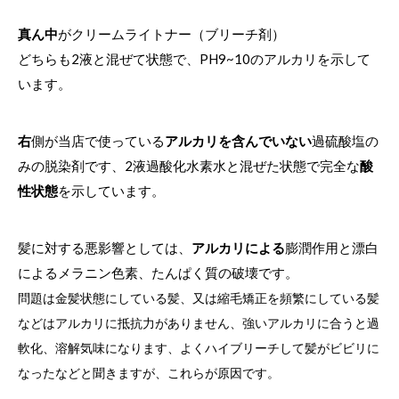
真ん中
がクリームライトナー（ブリーチ剤）
どちらも2液と混ぜて状態で、PH9~10のアルカリを示して
います。
右
側が当店で使っている
アルカリを含んでいない
過硫酸塩の
みの脱染剤です、2液過酸化水素水と混ぜた状態で完全な
酸
性状態
を示しています。
髪に対する悪影響としては、
アルカリによる
膨潤作用と漂白
によるメラニン色素、たんぱく質の破壊です。
問題は金髪状態にしている髪、又は縮毛矯正を頻繁にしている髪
などはアルカリに抵抗力がありません、強いアルカリに合うと過
軟化、溶解気味になります、
よくハイブリーチして髪がビビリに
なったなどと聞きますが、これらが原因です。