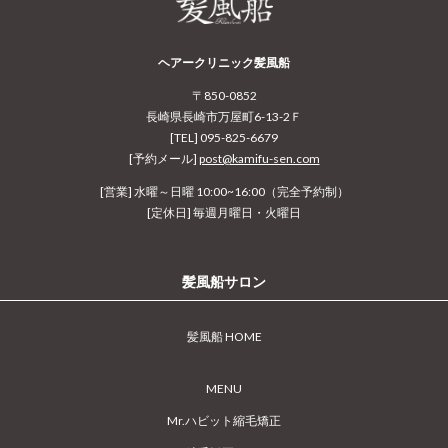
ヘアークリニック髪風船
〒850-0852
長崎県長崎市万屋町6-13-2Ｆ
[TEL] 095-825-6679
[予約メール]
post@kamifu-sen.com
[営業] 水曜～日曜 10:00~16:00（完全予約制）
[定休日] 毎週月曜日・火曜日
髪風船サロン
髪風船 HOME
MENU
Mr.ハビット縮毛矯正