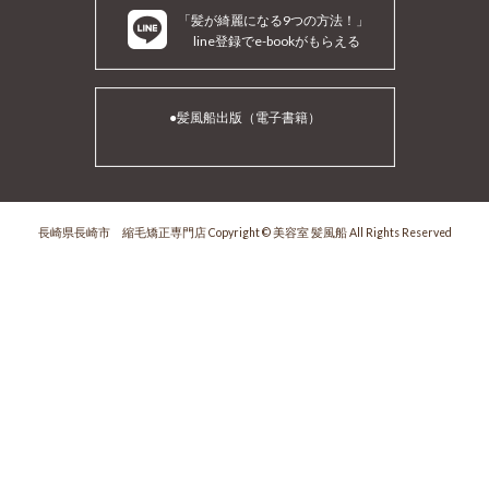
「髪が綺麗になる9つの方法！」
line登録でe-bookがもらえる
●髪風船出版（電子書籍）
長崎県長崎市 縮毛矯正専門店 Copyright © 美容室 髪風船 All Rights Reserved