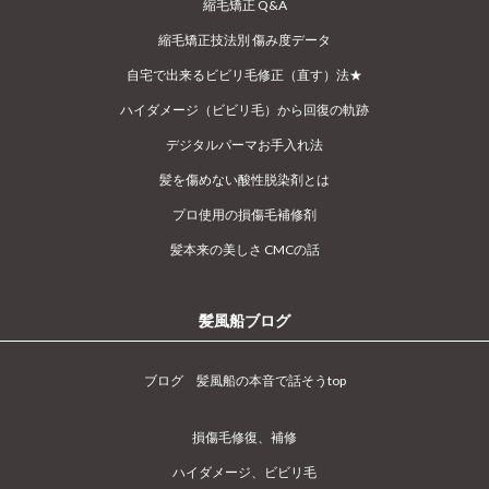
縮毛矯正 Q&A
縮毛矯正技法別 傷み度データ
自宅で出来るビビリ毛修正（直す）法★
ハイダメージ（ビビリ毛）から回復の軌跡
デジタルパーマお手入れ法
髪を傷めない酸性脱染剤とは
プロ使用の損傷毛補修剤
髪本来の美しさ CMCの話
髪風船ブログ
ブログ 髪風船の本音で話そうtop
損傷毛修復、補修
ハイダメージ、ビビリ毛