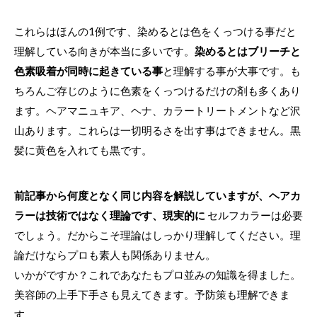
これらはほんの1例です、染めるとは色をくっつける事だと
理解している向きが本当に多いです。
染めるとはブリーチと
色素吸着が同時に起きている事
と理解する事が大事です。も
ちろんご存じのように色素をくっつけるだけの剤も多くあり
ます。ヘアマニュキア、ヘナ、カラートリートメントなど沢
山あります。これらは一切明るさを出す事はできません。黒
髪に黄色を入れても黒です。
前記事から何
度となく
同じ内容を解説していますが、ヘアカ
ラーは技術ではなく理論です、現実的に
セルフカラーは必要
でしょう。だからこそ理論はしっかり理解してください。理
論だけならプロも素人も関係ありません。
いかがですか？これであなたもプロ並みの知識を得ました。
美容師の上手下手さも見えてきます。予防策も理解できま
す。