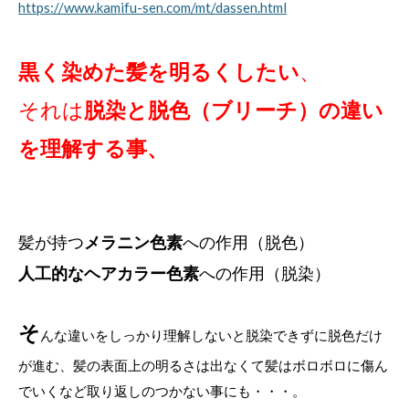
https://www.kamifu-sen.com/mt/dassen.html
黒く染めた髪を明るくしたい
、
それは
脱染と脱色（ブリーチ）の違い
を理解する事、
髪が持つ
メラニン色素
への作用（脱色）
人工的なヘアカラー色素
への作用（脱染）
そ
んな違いをしっかり理解しないと脱染できずに脱色だけ
が進む、髪の表面上の明るさは出なくて髪はボロボロに傷ん
でいくなど取り返しのつかない事にも・・・。