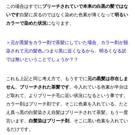
この場合はすでに
ブリーチされていで本来の白黒の髪ではな
いです
白髪に戻るのではなく染めた色素が薄くなって
明るい
カラーで染めた状況
になります、
＞元が黒髪をカラー剤で茶髪にしていた場合、カラー剤が脱
染されて元の髪色...つまり黒に近くなるから、明るくなる訳
では無いということでしょうか？？
これも上記と同じ考え方で、もうすでに
元の黒髪は存在しま
せん
。
ブリーチされた茶髪です
。今入れている色素が半分ほ
ど取れて、よりブリーチ毛に近い状況になるという事です。
カラー剤はブリーチ剤です。そこに色素を入れている、たと
え真っ黒の白髪染さえ自髪はブリーチされて茶髪。もう一度
言います、
白髪染はブリーチ剤
、そこに黒い色素を入れてい
るだけです。