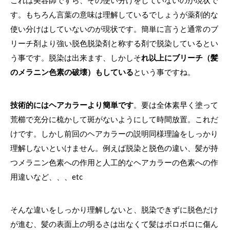
これは美容師ですら、その使い分けをしていないのが現状で
す。もちろん言葉の意味は理解しているでしょうが薬剤的な
使い分けはしていないのが現状です。簡単に言うと通常のブ
リーチ剤より強い脱色脱染剤と称する剤で脱染しているとい
う事です。脱染は出来ます、しかしそ
れ以上にブリーチ（髪
のメラニン色素の破壊）もしている
という事ですね。
技術的にはヘアカラーより簡単です
。要は全体素早く塗って
荒櫛で充分に梳かして斑がないようにして時間放置。これだ
けです。しかし前回のヘアカラーの説明同様理論をしっかり
理解しないといけません。例えば脱染と脱色の違い、髪が持
つメラニン色素への作用と人工的なヘアカラーの色素への作
用違いなど、、、etc
そんな違いをしっかり理解しないと、脱染できずに脱色だけ
が進む、髪の表面上の明るさは出なくて髪はボロボロに傷ん