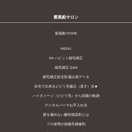
髪風船サロン
髪風船 HOME
MENU
Mr.ハビット縮毛矯正
縮毛矯正 Q&A
縮毛矯正技法別 傷み度データ
自宅で出来るビビリ毛修正（直す）法★
ハイダメージ（ビビリ毛）から回復の軌跡
デジタルパーマお手入れ法
髪を傷めない酸性脱染剤とは
プロ使用の損傷毛補修剤