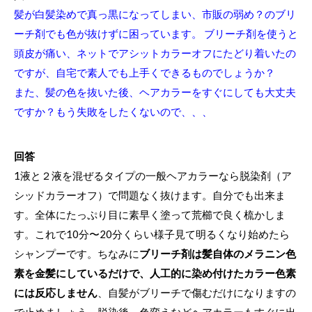
髪が白髪染めで真っ黒になってしまい、市販の弱め？のブリ
ーチ剤でも色が抜けずに困っています。 ブリーチ剤を使うと
頭皮が痛い、ネットでアシットカラーオフにたどり着いたの
ですが、自宅で素人でも上手くできるものでしょうか？
また、髪の色を抜いた後、ヘアカラーをすぐにしても大丈夫
ですか？もう失敗をしたくないので、、、
回答
1液と２液を混ぜるタイプの一般ヘアカラーなら脱染剤（ア
シッドカラーオフ）で問題なく抜けます。自分でも出来ま
す。全体にたっぷり目に素早く塗って荒櫛で良く梳かしま
す。これで10分〜20分くらい様子見て明るくなり始めたら
シャンプーです。ちなみに
ブリーチ剤
は髪自体のメラニン色
素を金髪にしているだけで、人工的に染め付けたカラー色素
には反応しません
、自髪がブリーチで傷むだけになりますの